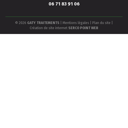
06 71 83 91 06
© 2026
GATY TRAITEMENTS
|
Mentions légales
|
Plan du site
|
Création de site internet
SERCO POINT WEB