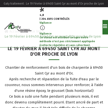
Gaty traitement : Le 19 Février à 69450 Saint Cyr au mont d'Or proche de Lyon
4,8
| 204 AVIS CONTRÔLÉS
Vigilance
Accueil
Article list
Vigilance
Le 19 Février à 69450 Saint Cyr au mont d'Or proche de Lyon
Ce statut est attribué lorsque notre
méthode n'est pas strictement appliquée
(collecte régulière et sans sélection).
LE 19 FÉVRIER À 69450 SAINT CYR AU MONT
D'OR PROCHE DE LYON
Chantier de renforcement d'un bois de charpente à 69450
Saint Cyr au mont d'Or,
Après recherche et réparation de la fuite d'eau par le
couvreur, nous sommes intervenus pour renforcer, à l'aide
d'une résine époxy, le gousset (bois horizontal)
Ce bois a subi une fuite pendant plusieurs mois, il est
donc devenu complètement pourri. Etant ancré de part et
d'autre du mur, il était très difficile de la changer.