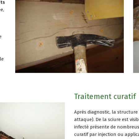
nts
e,
e
le
Traitement curatif
Après diagnostic, la structur
attaque). De la sciure est visi
infecté présente de nombreus
curatif par injection ou applic