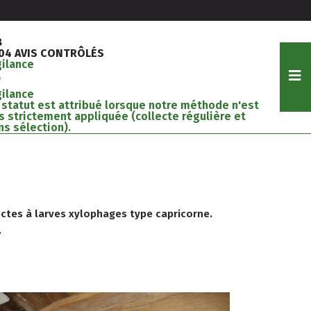
8
204 AVIS CONTRÔLÉS
gilance
gilance
 statut est attribué lorsque notre méthode n'est
s strictement appliquée (collecte régulière et
ns sélection).
ectes à larves xylophages type capricorne.
.