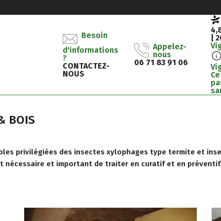
4,
Besoin
| 
Vi
Appelez-
d'informations
nous
?
06 71 83 91 06
CONTACTEZ-
Vi
NOUS
Ce
pa
sa
& BOIS
bles privilégiées des insectes xylophages type termite et ins
t nécessaire et important de traiter en curatif et en préventif