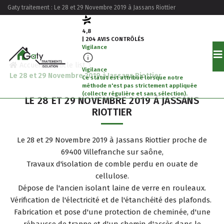
Gaty traitement : Le 28 et 29 Novembre 2019 à Jassans Riottier
4,8
| 204 AVIS CONTRÔLÉS
Vigilance
Accueil
Article list
Vigilance
Le 28 et 29 Novembre 2019 à Jassans Riottier
Ce statut est attribué lorsque notre
méthode n'est pas strictement appliquée
(collecte régulière et sans sélection).
LE 28 ET 29 NOVEMBRE 2019 À JASSANS
RIOTTIER
Le 28 et 29 Novembre 2019 à Jassans Riottier proche de
69400 Villefranche sur saône,
Travaux d'isolation de comble perdu en ouate de
cellulose.
Dépose de l'ancien isolant laine de verre en rouleaux.
Vérification de l'électricité et de l'étanchéité des plafonds.
Fabrication et pose d'une protection de cheminée, d'une
réhausse de trappe et d'un chemin d'accès dans le