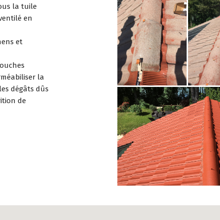
us la tuile
ventilé en
hens et
 couches
méabiliser la
e les dégâts dûs
rition de