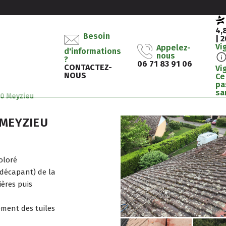
4,
Besoin
| 
Vi
Appelez-
d'informations
nous
?
06 71 83 91 06
CONTACTEZ-
Vi
NOUS
Ce
pa
sa
330 Meyzieu
0 MEYZIEU
oloré
décapant) de la
ières puis
gement des tuiles