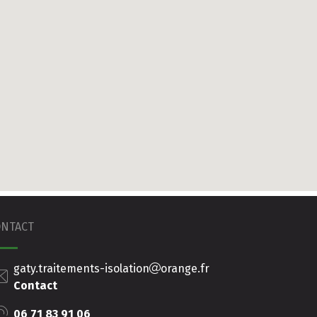
ONTACT
gaty.traitements-isolation
orange.fr
Contact
06 71 83 91 06