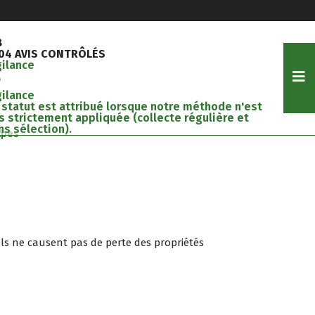
8
204 AVIS CONTRÔLÉS
gilance
gilance
 statut est attribué lorsque notre méthode n'est
s strictement appliquée (collecte régulière et
ns sélection).
lpes
 Ils ne causent pas de perte des propriétés