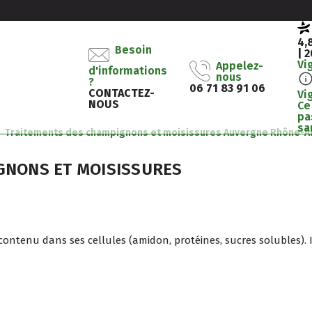
4,
Besoin
| 
Vi
Appelez-
d'informations
nous
?
06 71 83 91 06
CONTACTEZ-
Vi
NOUS
Ce
pa
sa
Traitements des champignons et moisissures Auvergne Rhône-A
GNONS ET MOISISSURES
s contenu dans ses cellules (amidon, protéines, sucres solubles).