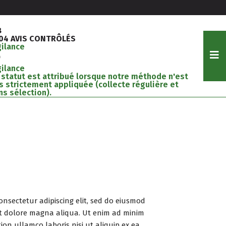
8
204 AVIS CONTRÔLÉS
gilance
gilance
 statut est attribué lorsque notre méthode n'est
s strictement appliquée (collecte régulière et
ns sélection).
onsectetur adipiscing elit, sed do eiusmod
et dolore magna aliqua. Ut enim ad minim
ion ullamco laboris nisi ut aliquip ex ea